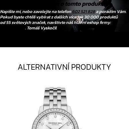
Chtěli byste vědět více o tomto produktu?
Napište mi, nebo zavolejte na telefon
602 521 828
a poradím Vám.
Pokud byste chtěli vybírat z dalších více jak 30 000 produktů
od 55 světových značek, navštivte náš hlavní eshop firmy:
www.tovys.cz
. Tomáš Vyskočil
ALTERNATIVNÍ PRODUKTY