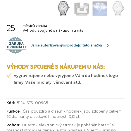
25
měsíců záruka
Výhody spojené s nákupem u nás
ZÁRUKA
Jsme autorizovanými prodejci této značky
ORIGINÁLU
VÝHODY SPOJENÉ S NÁKUPEM U NÁS:
vygravírujeme nebo vyryjeme Vám do hodinek logo
firmy, Vaše iniciály, věnování atd.
Kód:
5124-STS-00985
Funkce:
Čas, pouzdro a číselník hodinek jsou zdobeny celkem
62 diamanty o celkové hmotnosti 0,12 ct.
Pohon:
Quartz - elektronický strojek je poháněn baterií a
přesnost strojku je dána kvalitou krystalu (Quartz = latinsky