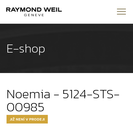
E-shop
Noemia - 5124-STS-
00985
JIŽ NENÍ V PRODEJI