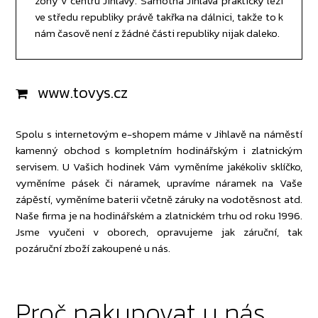
zóny v centru Jihlavy. Samotná Jihlava prakticky leží
ve středu republiky právě takřka na dálnici, takže to k
nám časově není z žádné části republiky nijak daleko.
www.tovys.cz
Spolu s internetovým e-shopem máme v Jihlavě na náměstí
kamenný obchod s kompletním hodinářským i zlatnickým
servisem. U Vašich hodinek Vám vyměníme jakékoliv sklíčko,
vyměníme pásek či náramek, upravíme náramek na Vaše
zápěstí, vyměníme baterii včetně záruky na vodotěsnost atd.
Naše firma je na hodinářském a zlatnickém trhu od roku 1996.
Jsme vyučeni v oborech, opravujeme jak záruční, tak
pozáruční zboží zakoupené u nás.
Proč nakupovat u nás