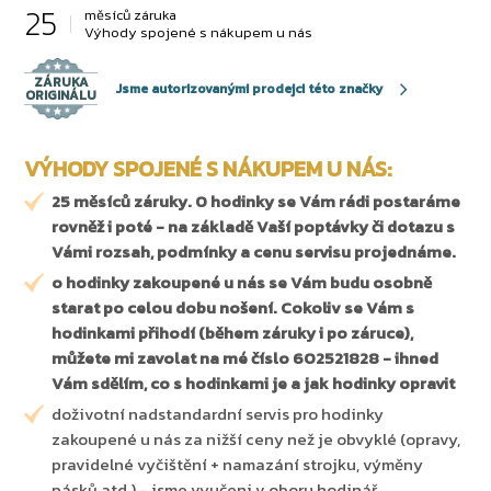
25
měsíců záruka
Výhody spojené s nákupem u nás
ZÁRUKA
Jsme autorizovanými prodejci této značky
ORIGINÁLU
VÝHODY SPOJENÉ S NÁKUPEM U NÁS:
25 měsíců záruky. O hodinky se Vám rádi postaráme
rovněž i poté - na základě Vaší poptávky či dotazu s
Vámi rozsah, podmínky a cenu servisu projednáme.
o hodinky zakoupené u nás se Vám budu osobně
starat po celou dobu nošení. Cokoliv se Vám s
hodinkami přihodí (během záruky i po záruce),
můžete mi zavolat na mé číslo 602521828 - ihned
Vám sdělím, co s hodinkami je a jak hodinky opravit
doživotní nadstandardní servis pro hodinky
zakoupené u nás za nižší ceny než je obvyklé (opravy,
pravidelné vyčištění + namazání strojku, výměny
pásků atd.) - jsme vyučeni v oboru hodinář