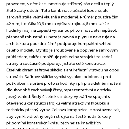
provedení, v němž se kombinuje stříbrný tón oceli a teplý
žlutě zlatý odstín. Tato kombinace působí luxusně, ale
zároveň stále velmi vkusně a moderně. Průměr pouzdra činí
42 mm, tloušťka 10,9 mm a výška strojku 4,6 mm, takže
hodinky mají na zápěstí výraznou přítomnost, ale nepůsobí
přehnaně robustně. Luneta je pevná a plynule navazuje na
architekturu pouzdra, čímž podporuje kompaktní vzhled
celého modelu. Dýnko je šroubované a doplněné safírovým
průhledem, takže umožňuje pohled na strojek i ze zadní
strany a současně podporuje jistotu celé konstrukce.
Číselník chrání safírové sklíčko s antireflexní vrstvou na obou
stranách. Safírové sklíčko vyniká vysokou odolností proti
poškrábání, a právě proto si hodinky i při pravidelném nošení
dlouhodobě zachovávají čistý, reprezentativní a opticky
jasný vzhled. Šedý číselník s indexy vytváří ve spojení s
otevřenou konstrukcí strojku velmi atraktivní hloubku a
technicky přesný výraz. Celková kompozice je postavena tak,
aby vynikl viditelný orgán strojku na šesté hodině, který
připomíná konstrukční krásu těch nejzajímavějších