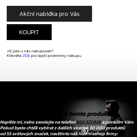
Akční nabídka pro Vás
KOUPIT
Již jste u nás nakupovali?
Klikněte
ZDE
pro lepší podmínky nákupu.
Chtěli byste vědět více o tomto produktu?
Napište mi, nebo zavolejte na telefon
602 521 828
a poradím Vám.
Pokud byste chtěli vybírat z dalších více jak 30 000 produktů
od 55 světových značek, navštivte náš hlavní eshop firmy: