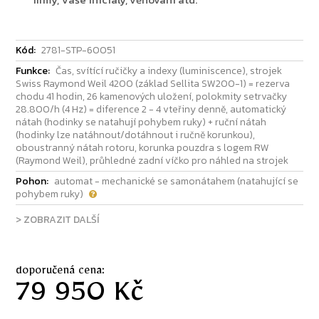
Kód:
2781-STP-60051
Funkce:
Čas, svítící ručičky a indexy (luminiscence), strojek
Swiss Raymond Weil 4200 (základ Sellita SW200-1) = rezerva
chodu 41 hodin, 26 kamenových uložení, polokmity setrvačky
28.800/h (4 Hz) = diference 2 - 4 vteřiny denně, automatický
nátah (hodinky se natahují pohybem ruky) + ruční nátah
(hodinky lze natáhnout/dotáhnout i ručně korunkou),
oboustranný nátah rotoru, korunka pouzdra s logem RW
(Raymond Weil), průhledné zadní víčko pro náhled na strojek
Pohon:
automat - mechanické se samonátahem (natahující se
pohybem ruky)
> ZOBRAZIT DALŠÍ
doporučená cena:
79 950 Kč