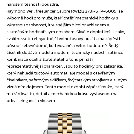
narušení těsnosti pouzdra.
Raymond Weil freelancer Calibre RW1212 2781-STP-60051 se
výborně hodí pro muže, kteří chtějí mechanické hodinky s
výraznou osobností, luxusnějším bicolor vzhledem a
skutečným hodinářským obsahem. Skvěle doplní košili, sako,
kvalitní svetr i elegantnější volnočasový outfit a na zápěstí
působí sebevědomě, kultivovaně a velmi hodnotně. Šedý
číselník dodává modelu moderní technický nádech, zatímco
kombinace oceli a žlutě zlatého tónu přináší
reprezentativnější charakter. Jsou to hodinky pro zákazníka,
který nehledá tuctový automat, ale model s otevřeným
číselníkem, safírovým sklíčkem, švýcarským strojkem a silným
vizuálním dojmem. Tento model ozdobí zápěstí muže, který
má rád kvalitu, detail a mechanickou krásu vystavenou na
odiv s elegancí a vkusem.