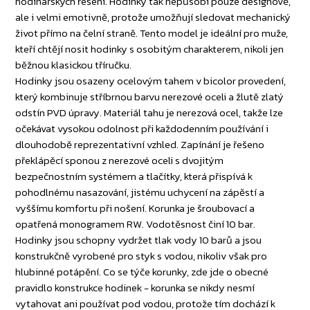
hodinářských řešení. Hodinky tak nepůsobí pouze designově,
ale i velmi emotivně, protože umožňují sledovat mechanický
život přímo na čelní straně. Tento model je ideální pro muže,
kteří chtějí nosit hodinky s osobitým charakterem, nikoli jen
běžnou klasickou tříručku.
Hodinky jsou osazeny ocelovým tahem v bicolor provedení,
který kombinuje stříbrnou barvu nerezové oceli a žlutě zlatý
odstín PVD úpravy. Materiál tahu je nerezová ocel, takže lze
očekávat vysokou odolnost při každodenním používání i
dlouhodobě reprezentativní vzhled. Zapínání je řešeno
překlápěcí sponou z nerezové oceli s dvojitým
bezpečnostním systémem a tlačítky, která přispívá k
pohodlnému nasazování, jistému uchycení na zápěstí a
vyššímu komfortu při nošení. Korunka je šroubovací a
opatřená monogramem RW. Vodotěsnost činí 10 bar.
Hodinky jsou schopny vydržet tlak vody 10 barů a jsou
konstrukčně vyrobené pro styk s vodou, nikoliv však pro
hlubinné potápění. Co se týče korunky, zde jde o obecné
pravidlo konstrukce hodinek - korunka se nikdy nesmí
vytahovat ani používat pod vodou, protože tím dochází k