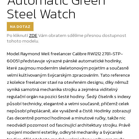
Steel Watch
NA DOTAZ
Po kliknutí
ZDE
Vám obratem sdělíme přesnou dostupnost
tohoto modelu.
Model Raymond Weil freelancer Calibre RW1212 2781-STP-
60051 představuje výrazné pánské automatické hodinky,
které zaujmou moderním skeletonovým pojetím a současně
velmi kultivovaným švýcarským zpracováním. Tato reference
z kolekce freelancer staví na otevřeném designu, díky němuž
vyniká samotná mechanika strojku a zejména viditelný
regulační orgán na pozici šesté hodiny. Šedý číselník s indexy
působí technicky, elegantně a velmi současně, přičemž celek
nepůsobí přeplácaně, ale vyváženě a čistě. Hodinky zobrazují
čas decentně pomocí hodinové a minutové ručky, takže nic
neodvádí pozornost od fascinující architektury strojku. Právě
spojení moderní estetiky, odkryté mechaniky a švýcarské