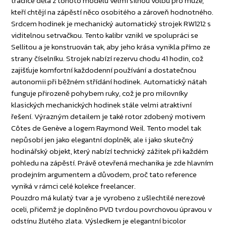
tradice dělá z tohoto modelu velmi silnou volbu pro muže,
kteří chtějí na zápěstí něco osobitého a zároveň hodnotného.
Srdcem hodinek je mechanický automatický strojek RW1212 s
viditelnou setrvačkou. Tento kalibr vznikl ve spolupráci se
Sellitou a je konstruován tak, aby jeho krása vynikla přímo ze
strany číselníku. Strojek nabízí rezervu chodu 41 hodin, což
zajišťuje komfortní každodenní používání a dostatečnou
autonomii při běžném střídání hodinek. Automatický nátah
funguje přirozeně pohybem ruky, což je pro milovníky
klasických mechanických hodinek stále velmi atraktivní
řešení. Výrazným detailem je také rotor zdobený motivem
Côtes de Genève a logem Raymond Weil. Tento model tak
nepůsobí jen jako elegantní doplněk, ale i jako skutečný
hodinářský objekt, který nabízí technický zážitek při každém
pohledu na zápěstí. Právě otevřená mechanika je zde hlavním
prodejním argumentem a důvodem, proč tato reference
vyniká v rámci celé kolekce freelancer.
Pouzdro má kulatý tvar a je vyrobeno z ušlechtilé nerezové
oceli, přičemž je doplněno PVD tvrdou povrchovou úpravou v
odstínu žlutého zlata. Výsledkem je elegantní bicolor