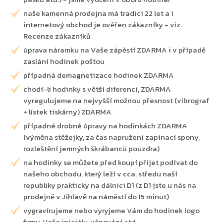
naše kamenná prodejna má tradici 22 let a i
internetový obchod je ověřen zákazníky - viz.
Recenze zákazníků
úprava náramku na Vaše zápěstí ZDARMA i v případě
zaslání hodinek poštou
případná demagnetizace hodinek ZDARMA
chodí-li hodinky s větší diferencí, ZDARMA
vyregulujeme na nejvyšší možnou přesnost (vibrograf
+ lístek tiskárny) ZDARMA
případné drobné úpravy na hodinkách ZDARMA
(výměna stěžejky, za čas napružení zapínací spony,
rozleštění jemných škrábanců pouzdra)
na hodinky se můžete před koupí přijet podívat do
našeho obchodu, který leží v cca. středu naší
republiky prakticky na dálnici D1 (z D1 jste u nás na
prodejně v Jihlavě na náměstí do 15 minut)
vygravírujeme nebo vyryjeme Vám do hodinek logo
firmy, Vaše iniciály, věnování atd.