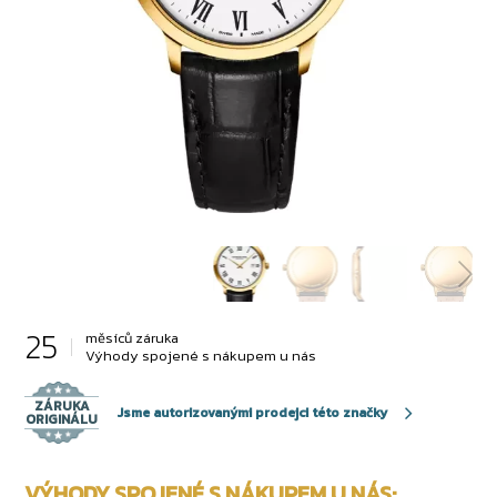
25
měsíců záruka
Výhody spojené s nákupem u nás
ZÁRUKA
Jsme autorizovanými prodejci této značky
ORIGINÁLU
VÝHODY SPOJENÉ S NÁKUPEM U NÁS: