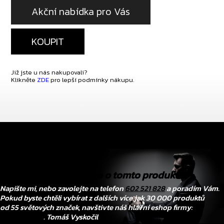
Akční nabídka pro Vás
KOUPIT
Již jste u nás nakupovali?
Klikněte
ZDE
pro lepší podmínky nákupu.
Chtěli byste vědět více o tomto produktu?
Napište mi, nebo zavolejte na telefon
602 521 828
a poradím Vám.
Pokud byste chtěli vybírat z dalších více jak 30 000 produktů
od 55 světových značek, navštivte náš hlavní eshop firmy:
www.tovys.cz
. Tomáš Vyskočil