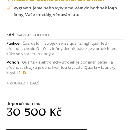
vygravírujeme nebo vyryjeme Vám do hodinek logo
firmy, Vaše iniciály, věnování atd.
Kód:
5485-PC-00300
Funkce:
Čas, datum, strojek Swiss quartz high qualited -
přesnost chodu 0 - 0,4 vteřiny denně, pásek je z pravé telecí
kůže se vzorem krokodýla
Pohon:
Quartz - elektronický strojek je poháněn baterií a
přesnost strojku je dána kvalitou krystalu (Quartz = latinsky
krystal)
> ZOBRAZIT DALŠÍ
doporučená cena:
30 500 Kč