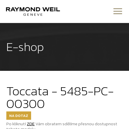
E-shop
Toccata - 5485-PC-
00300
NA DOTAZ
Po kliknutí
ZDE
Vám obratem sdělíme přesnou dostupnost
tohoto modelu.