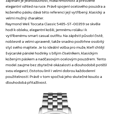
zapínání je jednoduchost, nízká hmotnost a přirozeně
elegantní vzhled na ruce. Právě spojení ocelového pouzdra a
koženého pásku dává této referenci její vytříbený, klasický a
velmi mužný charakter.
Raymond Weil Toccata Classic 5485-ST-00359 se skvěle
hodí k obleku, elegantní košili, jemnému roláku i k
vytříbenému smart casual outfitu. Na zápěstí působí čistě,
noblesně a velmi upraveně, takže snadno podtrhne osobitý
styl svého majitele. Je to ideální volba pro muže, kteří chtějí
švýcarské pánské hodinky s bílým číselníkem, klasickým
koženým páskem a nadčasovým ocelovým pouzdrem. Tento
model zaujme bez zbytečné okázalosti a dlouhodobě potěší
svou elegancí, čistotou linií i velmi dobrou každodenní
použitelností. Právě v tom spočívá jeho skutečné kouzlo a
dlouhodobá přitažlivost.