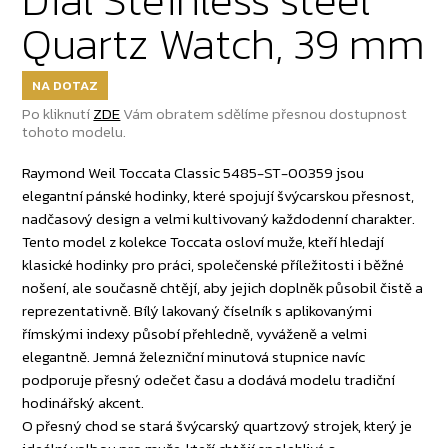
Quartz Watch, 39 mm
NA DOTAZ
Po kliknutí
ZDE
Vám obratem sdělíme přesnou dostupnost
tohoto modelu.
Raymond Weil Toccata Classic 5485-ST-00359 jsou
elegantní pánské hodinky, které spojují švýcarskou přesnost,
nadčasový design a velmi kultivovaný každodenní charakter.
Tento model z kolekce Toccata osloví muže, kteří hledají
klasické hodinky pro práci, společenské příležitosti i běžné
nošení, ale současně chtějí, aby jejich doplněk působil čistě a
reprezentativně. Bílý lakovaný číselník s aplikovanými
římskými indexy působí přehledně, vyváženě a velmi
elegantně. Jemná železniční minutová stupnice navíc
podporuje přesný odečet času a dodává modelu tradiční
hodinářský akcent.
O přesný chod se stará švýcarský quartzový strojek, který je