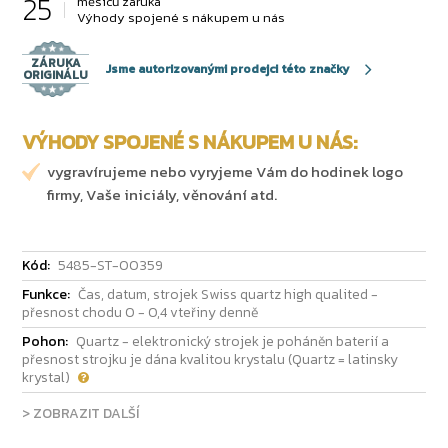
25
měsíců záruka
Výhody spojené s nákupem u nás
ZÁRUKA
Jsme autorizovanými prodejci této značky
ORIGINÁLU
VÝHODY SPOJENÉ S NÁKUPEM U NÁS:
vygravírujeme nebo vyryjeme Vám do hodinek logo
firmy, Vaše iniciály, věnování atd.
Kód:
5485-ST-00359
Funkce:
Čas, datum, strojek Swiss quartz high qualited -
přesnost chodu 0 - 0,4 vteřiny denně
Pohon:
Quartz - elektronický strojek je poháněn baterií a
přesnost strojku je dána kvalitou krystalu (Quartz = latinsky
krystal)
> ZOBRAZIT DALŠÍ