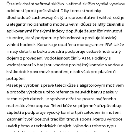
Číselník chrání safírové sklíčko. Safírové sklíčko vyniká vysokou
odolností proti poškrábání. Díky tomu si hodinky
dlouhodobě zachovávají čistý a reprezentativní vzhled, což je
u elegantního pánského modelu velmi důležité. Bílý číselník s
aplikovanými římskými indexy doplňuje železniční minutová
stupnice, která podporuje přehlednost a posiluje klasický
vzhled hodinek. Korunka je opatřena monogramem RW, takže
i malý detail na boku pouzdra podporuje celkově hodnotný
dojem z provedení. Vodotěsnost činí 5 ATM. Hodinky s
vodotěsností 5 bar jsou vhodné pro běžný kontakt s vodou a
krátkodobé povrchové ponoření, nikoli však pro plavání či
potápění.
Pásek je vyroben z pravé telecí kůže s aligátorovým motivem
a protože výrobce u této reference neuvádí barvu pásku v
technických datech, je správné držet se pouze ověřeného
materiálového popisu. Telecí kůže se příjemně přizpůsobuje
zápěstí a podporuje vysoký komfort při celodenním nošení.
Zapínání tvoří ocelová tradiční trnová spona, kterou výrobce
uvádí přímo v technických údajích. Výhodou tohoto typu