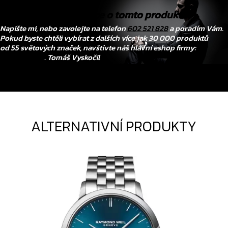
Chtěli byste vědět více o tomto produktu?
Napište mi, nebo zavolejte na telefon
602 521 828
a poradím Vám.
Pokud byste chtěli vybírat z dalších více jak 30 000 produktů
od 55 světových značek, navštivte náš hlavní eshop firmy:
www.tovys.cz
. Tomáš Vyskočil
ALTERNATIVNÍ PRODUKTY