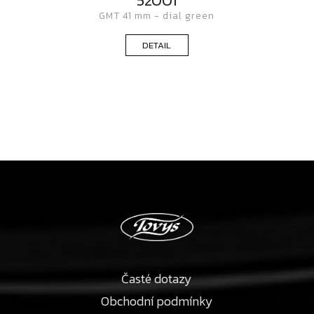
52001
GMT 41 mm - dial green
DETAIL
Časté dotazy
Obchodní podmínky