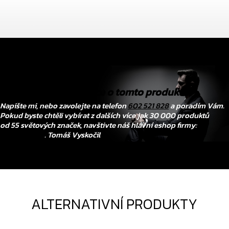
Chtěli byste vědět více o tomto produktu?
Napište mi, nebo zavolejte na telefon
602 521 828
a poradím Vám.
Pokud byste chtěli vybírat z dalších více jak 30 000 produktů
od 55 světových značek, navštivte náš hlavní eshop firmy:
www.tovys.cz
. Tomáš Vyskočil
ALTERNATIVNÍ PRODUKTY