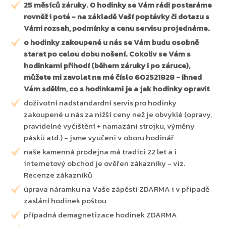
25 měsíců záruky. O hodinky se Vám rádi postaráme
rovněž i poté - na základě Vaší poptávky či dotazu s
Vámi rozsah, podmínky a cenu servisu projednáme.
o hodinky zakoupené u nás se Vám budu osobně
starat po celou dobu nošení. Cokoliv se Vám s
hodinkami přihodí (během záruky i po záruce),
můžete mi zavolat na mé číslo 602521828 - ihned
Vám sdělím, co s hodinkami je a jak hodinky opravit
doživotní nadstandardní servis pro hodinky
zakoupené u nás za nižší ceny než je obvyklé (opravy,
pravidelné vyčištění + namazání strojku, výměny
pásků atd.) - jsme vyučeni v oboru hodinář
naše kamenná prodejna má tradici 22 let a i
internetový obchod je ověřen zákazníky - viz.
Recenze zákazníků
úprava náramku na Vaše zápěstí ZDARMA i v případě
zaslání hodinek poštou
případná demagnetizace hodinek ZDARMA