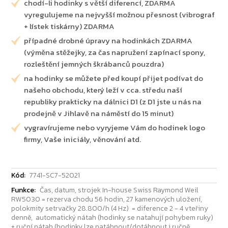
chodí-li hodinky s větší diferencí, ZDARMA
vyregulujeme na nejvyšší možnou přesnost (vibrograf
+ lístek tiskárny) ZDARMA
případné drobné úpravy na hodinkách ZDARMA
(výměna stěžejky, za čas napružení zapínací spony,
rozleštění jemných škrábanců pouzdra)
na hodinky se můžete před koupí přijet podívat do
našeho obchodu, který leží v cca. středu naší
republiky prakticky na dálnici D1 (z D1 jste u nás na
prodejně v Jihlavě na náměstí do 15 minut)
vygravírujeme nebo vyryjeme Vám do hodinek logo
firmy, Vaše iniciály, věnování atd.
Kód:
7741-SC7-52021
Funkce:
Čas, datum, strojek In-house Swiss Raymond Weil
RW5030 = rezerva chodu 56 hodin, 27 kamenových uložení,
polokmity setrvačky 28.800/h (4 Hz) = diference 2 - 4 vteřiny
denně, automatický nátah (hodinky se natahují pohybem ruky)
+ ruční nátah (hodinky lze natáhnout/dotáhnout i ručně