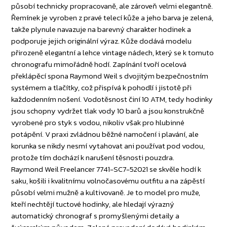
působí technicky propracovaně, ale zároveň velmi elegantně.
Řemínek je vyroben z pravé telecí kůže a jeho barva je zelená,
takže plynule navazuje na barevný charakter hodinek a
podporuje jejich originální výraz. Kůže dodává modelu
přirozeně elegantní a lehce vintage nádech, který se k tomuto
chronografu mimořádně hodí. Zapínání tvoří ocelová
překlápěcí spona Raymond Weil s dvojitým bezpečnostním
systémem a tlačítky, což přispívá k pohodlí i jistotě při
každodenním nošení. Vodotěsnost činí 10 ATM, tedy hodinky
jsou schopny vydržet tlak vody 10 barů a jsou konstrukčně
vyrobené pro styk s vodou, nikoliv však pro hlubinné
potápění. V praxi zvládnou běžné namočení i plavání, ale
korunka se nikdy nesmí vytahovat ani používat pod vodou,
protože tím dochází k narušení těsnosti pouzdra.
Raymond Weil Freelancer 7741-SC7-52021 se skvěle hodí k
saku, košili i kvalitnímu volnočasovému outfitu a na zápěstí
působí velmi mužně a kultivovaně. Je to model pro muže,
kteří nechtějí tuctové hodinky, ale hledají výrazný
automatický chronograf s promyšlenými detaily a