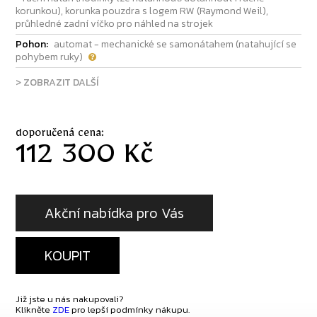
korunkou), korunka pouzdra s logem RW (Raymond Weil),
průhledné zadní víčko pro náhled na strojek
Pohon:
automat - mechanické se samonátahem (natahující se
pohybem ruky)
> ZOBRAZIT DALŠÍ
doporučená cena:
112 300 Kč
Akční nabídka pro Vás
KOUPIT
Již jste u nás nakupovali?
Klikněte
ZDE
pro lepší podmínky nákupu.