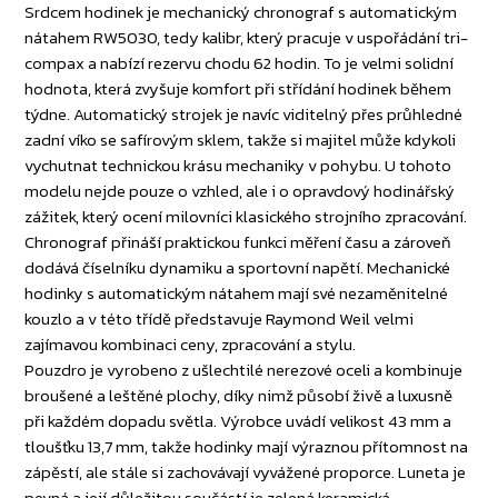
Srdcem hodinek je mechanický chronograf s automatickým
nátahem RW5030, tedy kalibr, který pracuje v uspořádání tri-
compax a nabízí rezervu chodu 62 hodin. To je velmi solidní
hodnota, která zvyšuje komfort při střídání hodinek během
týdne. Automatický strojek je navíc viditelný přes průhledné
zadní víko se safírovým sklem, takže si majitel může kdykoli
vychutnat technickou krásu mechaniky v pohybu. U tohoto
modelu nejde pouze o vzhled, ale i o opravdový hodinářský
zážitek, který ocení milovníci klasického strojního zpracování.
Chronograf přináší praktickou funkci měření času a zároveň
dodává číselníku dynamiku a sportovní napětí. Mechanické
hodinky s automatickým nátahem mají své nezaměnitelné
kouzlo a v této třídě představuje Raymond Weil velmi
zajímavou kombinaci ceny, zpracování a stylu.
Pouzdro je vyrobeno z ušlechtilé nerezové oceli a kombinuje
broušené a leštěné plochy, díky nimž působí živě a luxusně
při každém dopadu světla. Výrobce uvádí velikost 43 mm a
tloušťku 13,7 mm, takže hodinky mají výraznou přítomnost na
zápěstí, ale stále si zachovávají vyvážené proporce. Luneta je
pevná a její důležitou součástí je zelená keramická