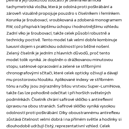
tachymetrická vložka, která je odolná proti poškrábání a
zároveň vizuálně propojuje pouzdro s číselníkem i řemínkem.
Korunka je šroubovací, vroubkovaná a zdobená monogramem
RW, což přispívá k lepšímu úchopu i hodnotnějšímu vzhledu.
Zadní víko je šroubovací, takže celek působí robustně a
technicky poctivě. Tento model tak velmi dobře kombinuje
luxusní dojem s praktickou odolností pro běžné nošení.
Zelený číselník je jedním z hlavních důvodů, proč tento
model tolik vyniká. Je doplněn o drážkovanou minutovou
stopu, saténové opracování a zelené se stříbrnými
chronografovými sčítači, které celek opticky oživují a dávají
mu prostorovou hloubku. Aplikované indexy ve stříbrném
tónu a ručky jsou zvýrazněny bílou vrstvou Super-LumiNova,
takže čas lze pohodlně odečítat i při horších světelných
podmínkách. Číselník chrání safírové sklíčko s antireflexní
úpravou na obou stranách. Safírové sklíčko vyniká vysokou
odolností proti poškrábání. Díky oboustrannému antireflexu
zůstává čitelnost velmi dobrá i na přímém světle a hodinky si
dlouhodobě udržují čistý, reprezentativní vzhled. Celek