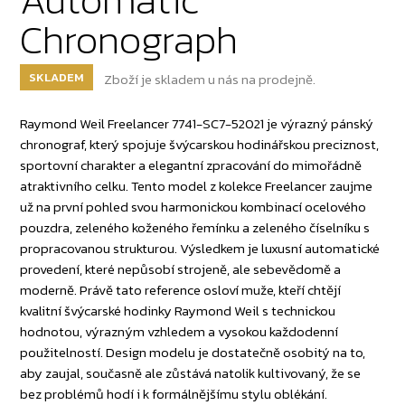
Chronograph
SKLADEM
Zboží je skladem u nás na prodejně.
Raymond Weil Freelancer 7741-SC7-52021 je výrazný pánský
chronograf, který spojuje švýcarskou hodinářskou preciznost,
sportovní charakter a elegantní zpracování do mimořádně
atraktivního celku. Tento model z kolekce Freelancer zaujme
už na první pohled svou harmonickou kombinací ocelového
pouzdra, zeleného koženého řemínku a zeleného číselníku s
propracovanou strukturou. Výsledkem je luxusní automatické
provedení, které nepůsobí strojeně, ale sebevědomě a
moderně. Právě tato reference osloví muže, kteří chtějí
kvalitní švýcarské hodinky Raymond Weil s technickou
hodnotou, výrazným vzhledem a vysokou každodenní
použitelností. Design modelu je dostatečně osobitý na to,
aby zaujal, současně ale zůstává natolik kultivovaný, že se
bez problémů hodí i k formálnějšímu stylu oblékání.