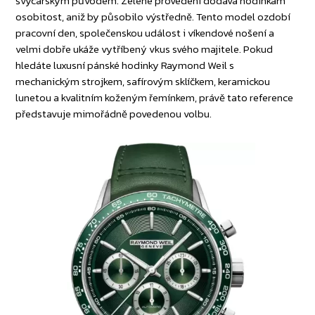
švýcarským původem. Zelené provedení dodává hodinkám
osobitost, aniž by působilo výstředně. Tento model ozdobí
pracovní den, společenskou událost i víkendové nošení a
velmi dobře ukáže vytříbený vkus svého majitele. Pokud
hledáte luxusní pánské hodinky Raymond Weil s
mechanickým strojkem, safírovým sklíčkem, keramickou
lunetou a kvalitním koženým řemínkem, právě tato reference
představuje mimořádně povedenou volbu.