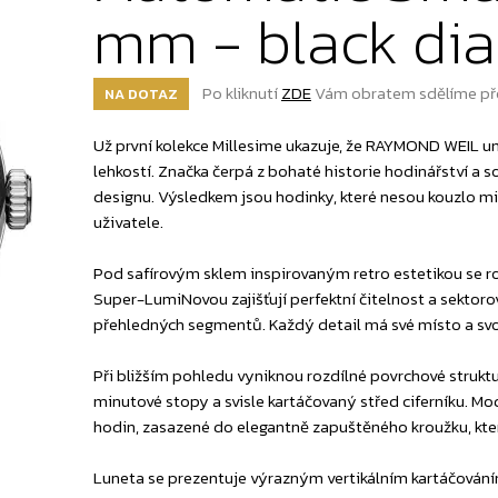
mm - black dia
Po kliknutí
ZDE
Vám obratem sdělíme př
NA DOTAZ
Už první kolekce Millesime ukazuje, že RAYMOND WEIL u
lehkostí. Značka čerpá z bohaté historie hodinářství 
designu. Výsledkem jsou hodinky, které nesou kouzlo mi
uživatele.
Pod safírovým sklem inspirovaným retro estetikou se roz
Super-LumiNovou zajišťují perfektní čitelnost a sekto
přehledných segmentů. Každý detail má své místo a svo
Při bližším pohledu vyniknou rozdílné povrchové struktu
minutové stopy a svisle kartáčovaný střed ciferníku. M
hodin, zasazené do elegantně zapuštěného kroužku, kter
Luneta se prezentuje výrazným vertikálním kartáčováním