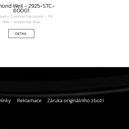
ond Weil - 2925-STC-
60001
matic Central Seconds - 39
mm - antracite dial
DETAIL
mínky
Reklamace
Záruka originálního zboží