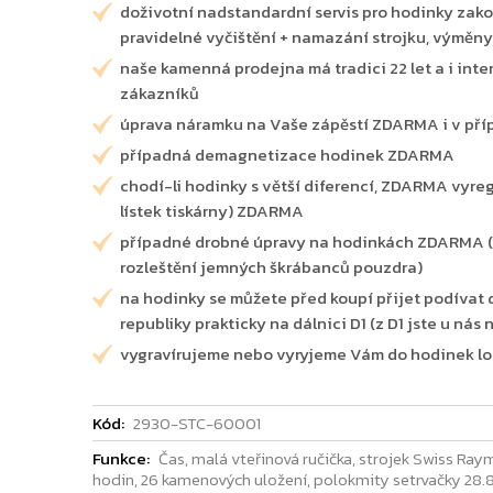
doživotní nadstandardní servis pro hodinky zako
pravidelné vyčištění + namazání strojku, výměny
naše kamenná prodejna má tradici 22 let a i int
zákazníků
úprava náramku na Vaše zápěstí ZDARMA i v pří
případná demagnetizace hodinek ZDARMA
chodí-li hodinky s větší diferencí, ZDARMA vyre
lístek tiskárny) ZDARMA
případné drobné úpravy na hodinkách ZDARMA (v
rozleštění jemných škrábanců pouzdra)
na hodinky se můžete před koupí přijet podívat d
republiky prakticky na dálnici D1 (z D1 jste u nás
vygravírujeme nebo vyryjeme Vám do hodinek logo
Kód:
2930-STC-60001
Funkce:
Čas, malá vteřinová ručička, strojek Swiss Ray
hodin, 26 kamenových uložení, polokmity setrvačky 28.8