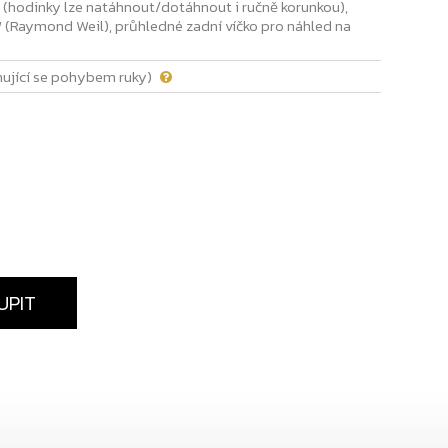
 (hodinky lze natáhnout/dotáhnout i ručně korunkou),
 (Raymond Weil), průhledné zadní víčko pro náhled na
ující se pohybem ruky)
UPIT