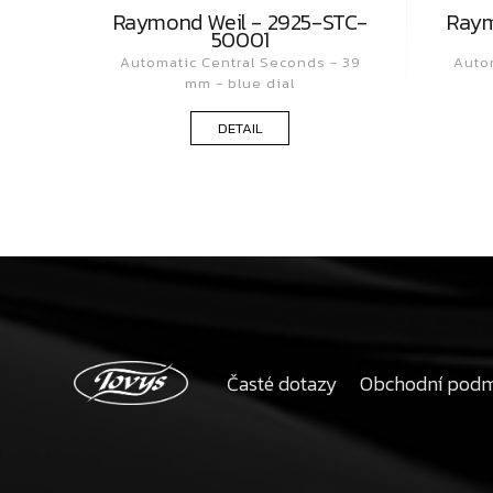
Raymond Weil - 2925-STC-
Raym
50001
Automatic Central Seconds - 39
Auto
mm - blue dial
DETAIL
Časté dotazy
Obchodní pod