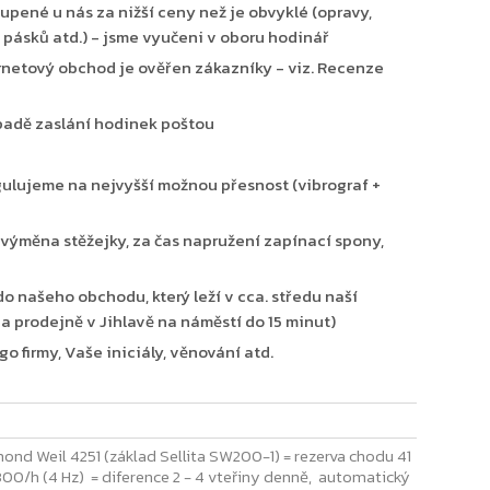
upené u nás za nižší ceny než je obvyklé (opravy,
 pásků atd.) - jsme vyučeni v oboru hodinář
ernetový obchod je ověřen zákazníky - viz. Recenze
padě zaslání hodinek poštou
gulujeme na nejvyšší možnou přesnost (vibrograf +
ýměna stěžejky, za čas napružení zapínací spony,
o našeho obchodu, který leží v cca. středu naší
 na prodejně v Jihlavě na náměstí do 15 minut)
 firmy, Vaše iniciály, věnování atd.
mond Weil 4251 (základ Sellita SW200-1) = rezerva chodu 41
00/h (4 Hz) = diference 2 - 4 vteřiny denně, automatický