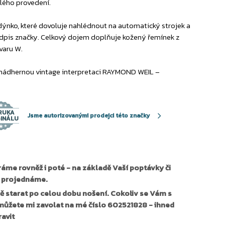
lého provedení.
dýnko, které dovoluje nahlédnout na automatický strojek a
odpis značky. Celkový dojem doplňuje kožený řemínek z
varu W.
 nádhernou vintage interpretaci RAYMOND WEIL –
RUKA
Jsme autorizovanými prodejci této značky
GINÁLU
áme rovněž i poté - na základě Vaší poptávky či
u projednáme.
 starat po celou dobu nošení. Cokoliv se Vám s
 můžete mi zavolat na mé číslo 602521828 - ihned
ravit