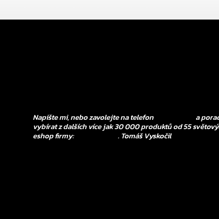
Chtěli byste vědět více o tomto produktu?
Napište mi, nebo zavolejte na telefon
602 521 828
a porad
vybírat z dalších více jak 30 000 produktů od 55 světový
eshop firmy:
www.tovys.cz
. Tomáš Vyskočil