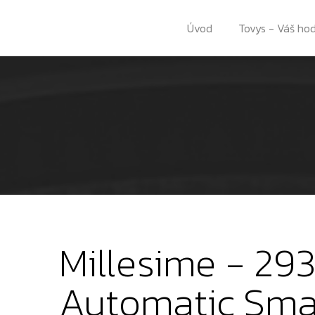
Úvod
Tovys - Váš ho
Millesime - 2
Automatic Smal