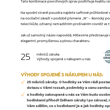
Tato kombinace povrchových úprav podtrhuje kvalitu ce
Na spodní straně pouzdra najdete safírové průhledové 
na oscilační závaží v podobě písmene „W“ – ikonický p
telecí kůže, oživený netradičním prošíváním rovněž ve t
Jak už samotný název napovídá, Millesime představuje
elegantní, promyšlenou a plnou charakteru.
25
měsíců záruka
ZÁ
ORI
Výhody spojené s nákupem u nás
VÝHODY SPOJENÉ S NÁKUPEM U NÁS:
25 měsíců záruky. O hodinky se Vám rádi postar
dotazu s Vámi rozsah, podmínky a cenu servis
o hodinky zakoupené u nás se Vám budu osobně
hodinkami přihodí (během záruky i po záruce),
Vám sdělím, co s hodinkami je a jak hodinky op