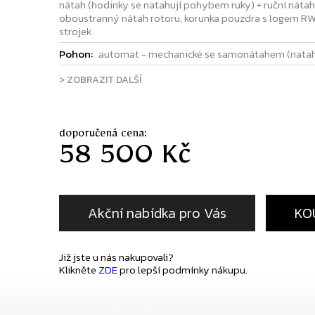
nátah (hodinky se natahují pohybem ruky) + ruční nátah
oboustranný nátah rotoru, korunka pouzdra s logem RW
strojek
Pohon:
automat - mechanické se samonátahem (natah
> ZOBRAZIT DALŠÍ
doporučená cena:
58 500 Kč
Akční nabídka pro Vás
KO
Již jste u nás nakupovali?
Klikněte
ZDE
pro lepší podmínky nákupu.