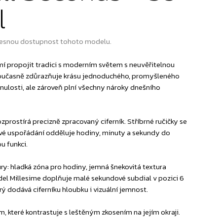
l
esnou dostupnost tohoto modelu.
mí propojit tradici s moderním světem s neuvěřitelnou
a současně zdůrazňuje krásu jednoduchého, promyšleného
nulosti, ale zároveň plní všechny nároky dnešního
prostírá precizně zpracovaný ciferník. Stříbrné ručičky se
rové uspořádání odděluje hodiny, minuty a sekundy do
u funkci.
ry: hladká zóna pro hodiny, jemná šnekovitá textura
odel Millesime doplňuje malé sekundové subdial v pozici 6
ý dodává ciferníku hloubku i vizuální jemnost.
, které kontrastuje s leštěným zkosením na jejím okraji.