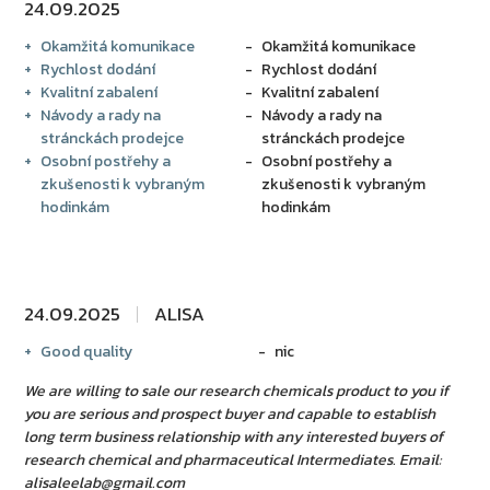
24.09.2025
Okamžitá komunikace
Okamžitá komunikace
Rychlost dodání
Rychlost dodání
Kvalitní zabalení
Kvalitní zabalení
Návody a rady na
Návody a rady na
stránckách prodejce
stránckách prodejce
Osobní postřehy a
Osobní postřehy a
zkušenosti k vybraným
zkušenosti k vybraným
hodinkám
hodinkám
24.09.2025
ALISA
Good quality
nic
We are willing to sale our research chemicals product to you if
you are serious and prospect buyer and capable to establish
long term business relationship with any interested buyers of
research chemical and pharmaceutical Intermediates. Email:
alisaleelab@gmail.com