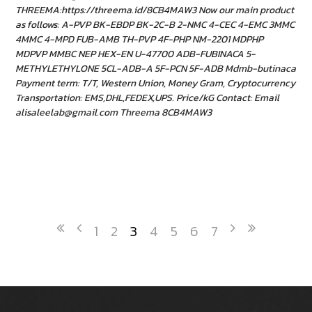
THREEMA:https://threema.id/8CB4MAW3 Now our main product
as follows: A-PVP BK-EBDP BK-2C-B 2-NMC 4-CEC 4-EMC 3MMC
4MMC 4-MPD FUB-AMB TH-PVP 4F-PHP NM-2201 MDPHP
MDPVP MMBC NEP HEX-EN U-47700 ADB-FUBINACA 5-
METHYLETHYLONE 5CL-ADB-A 5F-PCN 5F-ADB Mdmb-butinaca
Payment term: T/T, Western Union, Money Gram, Cryptocurrency
Transportation: EMS,DHL,FEDEX,UPS. Price/kG Contact: Email
alisaleelab@gmail.com Threema 8CB4MAW3
1
2
3
4
5
6
7